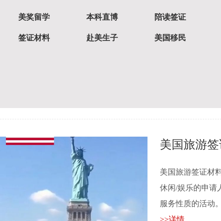
美国探亲签
美奖留学
本科直博
陪读签证
签证材料
赴美生子
美国移民
美国探亲签证材料
签证，就是颁发
以及其他联谊、社交或
>>详情
美国旅游签
美国旅游签证材料
休闲/娱乐的申
服务性质的活动。美国
>>详情